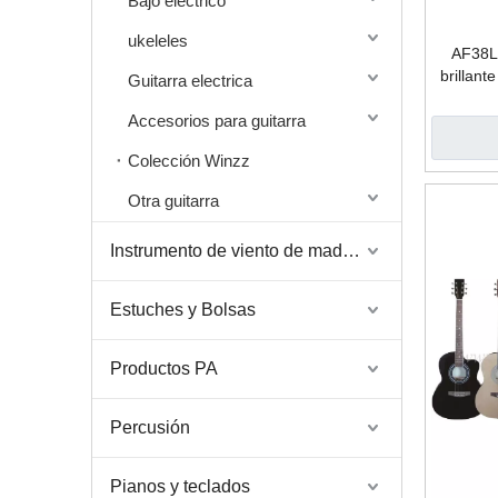
Bajo eléctrico
ukeleles
AF38L
brillant
Guitarra electrica
de 
Accesorios para guitarra
Colección Winzz
Otra guitarra
Instrumento de viento de madera y latón
Estuches y Bolsas
Productos PA
Percusión
Pianos y teclados