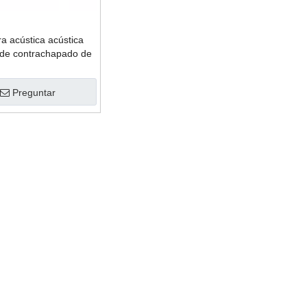
ra acústica acústica
 de contrachapado de
38 pulgadas de colores
(AF227CA)
Preguntar