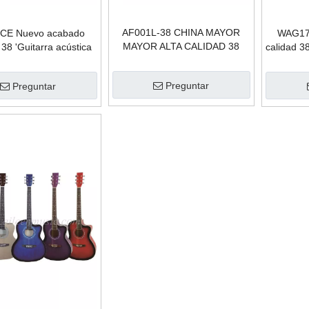
AF001L-38 CHINA MAYOR
CE Nuevo acabado
WAG170
MAYOR ALTA CALIDAD 38
e 38 'Guitarra acústica
calidad 38
'Guitarra acústica de nivel de
nivel de entrada
entrada
Preguntar
Preguntar