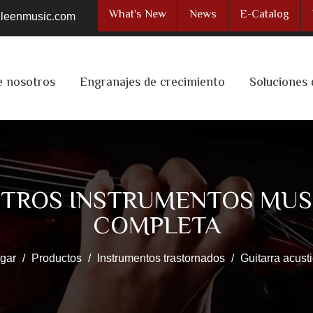
What's New
News
E-Catalog
ileenmusic.com
e nosotros
Engranajes de crecimiento
Soluciones 
TROS INSTRUMENTOS MUSI
COMPLETA
gar
/
Productos
/
Instrumentos trastornados
/
Guitarra acust