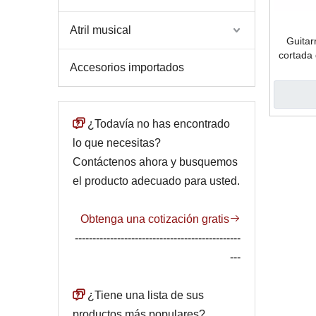
Atril musical
Guitar
cortada
Accesorios importados
tilo de 

¿Todavía no has encontrado
lo que necesitas?
Contáctenos ahora y busquemos
el producto adecuado para usted.
Obtenga una cotización gratis

-----------------------------------------------
---

¿Tiene una lista de sus
productos más populares?