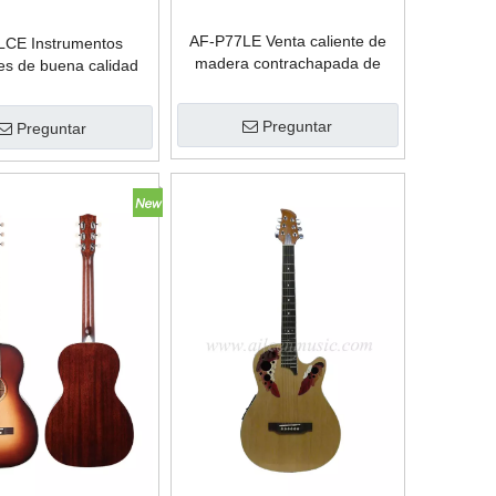
AF-P77LE Venta caliente de
LCE Instrumentos
madera contrachapada de
es de buena calidad
caoba 38 'guitarra acústica de
ra acústica de nivel
salón
ásico de 38 '
Preguntar
Preguntar