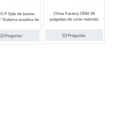
China Factory OEM 38
-P Sale de buena
pulgadas de corte redondo
 'Guitarra acústica de
guitarra trasera (AF229CE-38)
viaje sólido
Preguntar
Preguntar