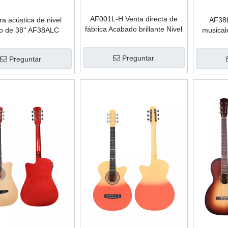
AF001L-H Venta directa de
ra acústica de nivel
AF38
fábrica Acabado brillante Nivel
o de 38'' AF38ALC
musical
de entrada Guitarra acústica
Guitar
de 38 '
b
Preguntar
Preguntar