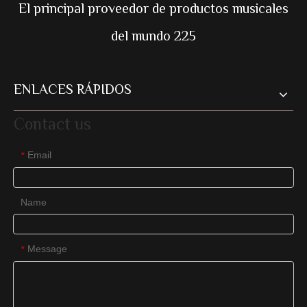
El principal proveedor de productos musicales
del mundo 225
ENLACES RÁPIDOS
Contact us
Email
*
Name
Message
*