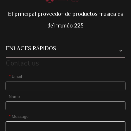
El principal proveedor de productos musicales
del mundo 225
ENLACES RÁPIDOS
Contact us
Email
*
Name
Message
*