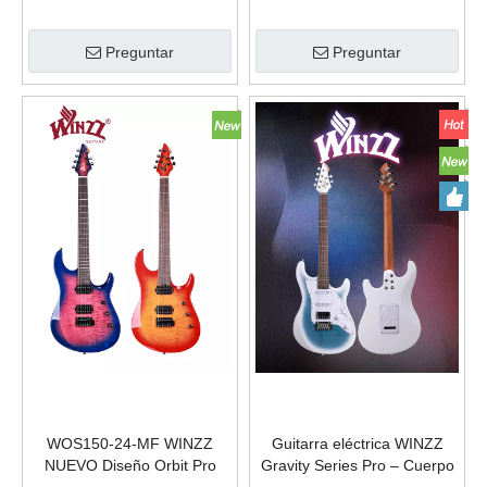
WLH100
WOS100-24 GS
Preguntar
Preguntar
WOS150-24-MF WINZZ
Guitarra eléctrica WINZZ
NUEVO Diseño Orbit Pro
Gravity Series Pro – Cuerpo
Series C+D Perfil de cuello
de Okoume, mástil de arce