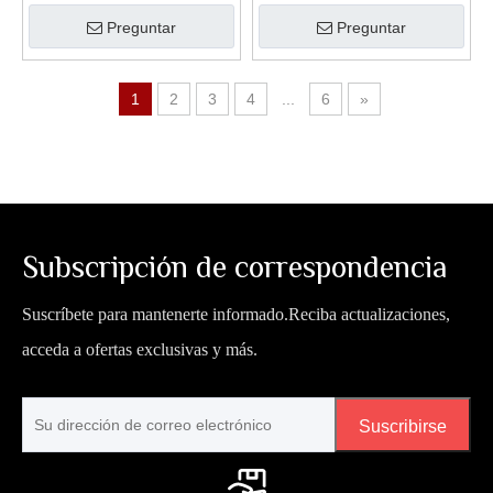
(WAG904E-D)
Guitarra eléctrica
Preguntar
Preguntar
1
2
3
4
...
6
»
Subscripción de correspondencia
Suscríbete para mantenerte informado.Reciba actualizaciones,
acceda a ofertas exclusivas y más.
Suscribirse