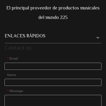
El principal proveedor de productos musicales
del mundo 225
ENLACES RÁPIDOS
Contact us
Email
*
Name
Message
*