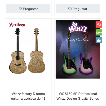
Guitarra eléctrica de 6
tostado, pastillas HSS Alnico
Preguntar
Preguntar
cuerdas
V, puente de trémolo de 2
puntos (WGS150MF)
Winzz factory D forma
WGS150MF Professional
guitarra acústica de 41
Winzz Design Gravity Series
pulgadas de alto brillo
S Model Pro Glossy Edintre