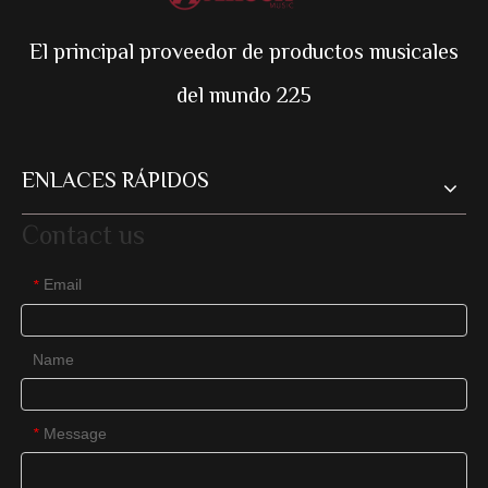
El principal proveedor de productos musicales
del mundo 225
ENLACES RÁPIDOS
Contact us
Email
*
Name
Message
*