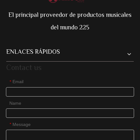
El principal proveedor de productos musicales
del mundo 225
ENLACES RÁPIDOS
Contact us
Email
*
Name
Message
*