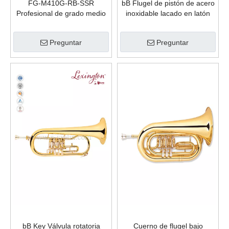
FG-M410G-RB-SSR
bB Flugel de pistón de acero
Profesional de grado medio
inoxidable lacado en latón
BB Brasa de latón Flugel
(FG8610G)
Horn
Preguntar
Preguntar
bB Key Válvula rotatoria
Cuerno de flugel bajo