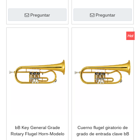
con tecla C (BFG-GR400G)
Preguntar
Preguntar
bB Key General Grade
Cuerno flugel giratorio de
Rotary Flugel Horn-Modelo
grado de entrada clave bB
avanzado (FG8618G-SYY)
(FG-GR300G)