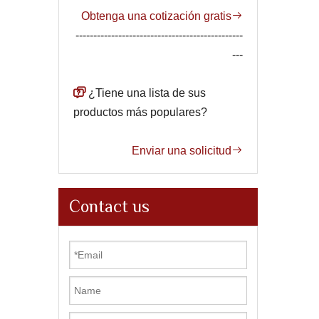
Obtenga una cotización gratis

-----------------------------------------------
---

¿Tiene una lista de sus
productos más populares?
Enviar una solicitud

Contact us