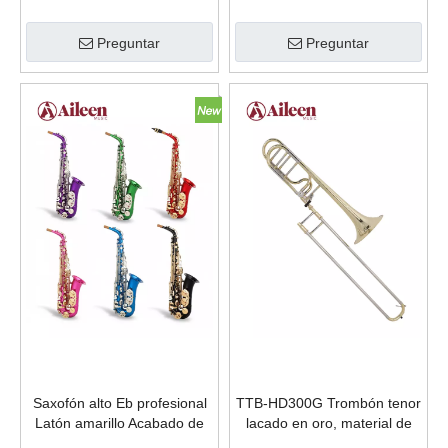
Trumpet TR5200
G - Cuerpo de ABS, acabado
de veta de madera, teclas de
Preguntar
Preguntar
níquel (CL-D3118GN)
Saxofón alto Eb profesional
TTB-HD300G Trombón tenor
Latón amarillo Acabado de
lacado en oro, material de
color grabado con estuche
latón amarillo bB/F de alto