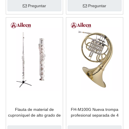
general con llave C
Preguntar
Preguntar
Flauta de material de
FH-M100G Nueva trompa
cuproníquel de alto grado de
profesional separada de 4
instrumentos musicales de
teclas trompa individual
fábrica FL-H770N