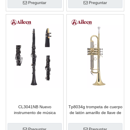
Preguntar
Preguntar
CL3041NB Nuevo
Tp8034g trompeta de cuerpo
instrumento de música
de latón amarillo de llave de
Níquel negro Ebonite Body
grado medio más vendido
BB Clarinet
Preguntar
Preguntar