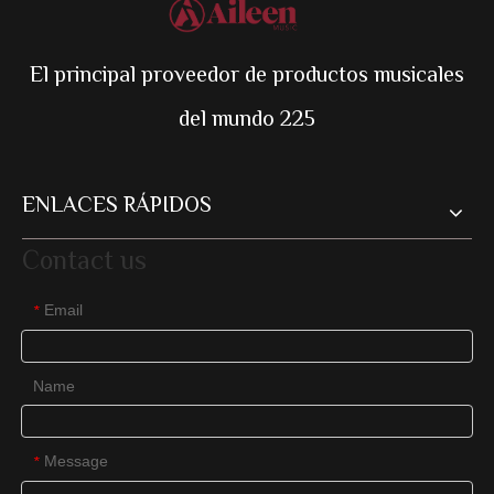
El principal proveedor de productos musicales
del mundo 225
ENLACES RÁPIDOS
Contact us
Email
*
Name
Message
*