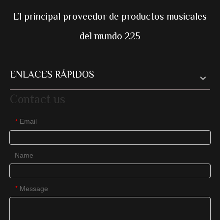
El principal proveedor de productos musicales
del mundo 225
ENLACES RÁPIDOS
Contact us
Email
*
Name
Message
*