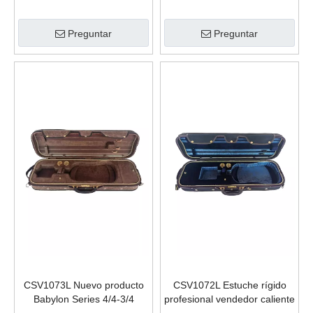
profesional para ocho
Serie Babylon Estuche rígido
violines 4/4 con rueda
de madera 4/4 para cuatro
Preguntar
Preguntar
violines
CSV1073L Nuevo producto
CSV1072L Estuche rígido
Babylon Series 4/4-3/4
profesional vendedor caliente
Estuche rígido de madera de
del violín de la forma oblonga