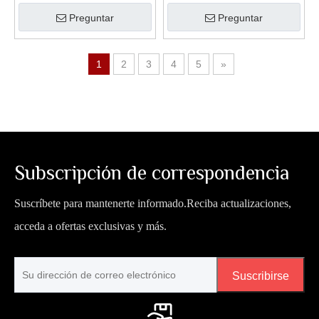
madera para violín con forma
(CSV-P308A)
Preguntar
Preguntar
oblonga
1
2
3
4
5
»
Subscripción de correspondencia
Suscríbete para mantenerte informado.Reciba actualizaciones,
acceda a ofertas exclusivas y más.
Suscribirse