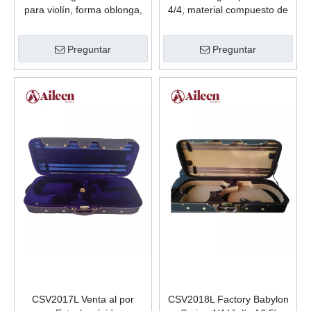
para violín, forma oblonga,
4/4, material compuesto de
4/4, de lujo, CSV1075
PC de alta calidad, CSV-
P812
Preguntar
Preguntar
CSV2017L Venta al por
CSV2018L Factory Babylon