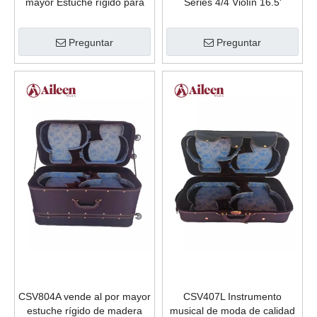
mayor Estuche rígido para
Series 4/4 Violín 16.5'
instrumentos 4/4 Serie
Estuche rígido para viola
Babylon Estuche rígido para
Preguntar
Preguntar
violines dobles
CSV804A vende al por mayor
CSV407L Instrumento
estuche rígido de madera
musical de moda de calidad