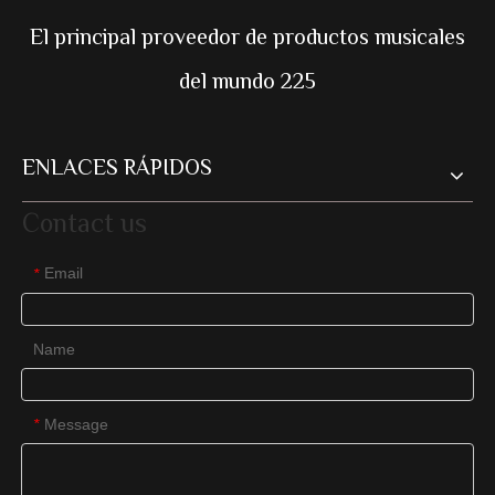
El principal proveedor de productos musicales
del mundo 225
ENLACES RÁPIDOS
Contact us
Email
*
Name
Message
*